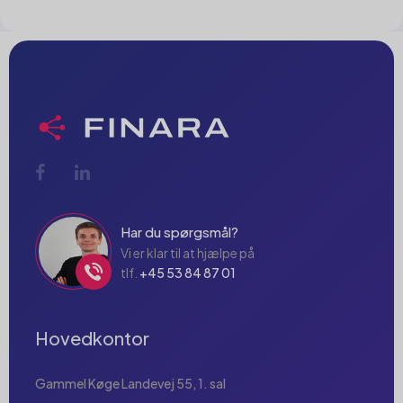
Har du spørgsmål?
Vi er klar til at hjælpe på
tlf.
+45 53 84 87 01
Hovedkontor
Gammel Køge Landevej 55, 1. sal