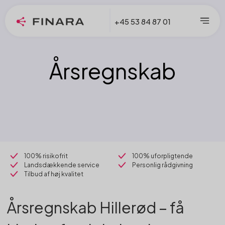
+45 53 84 87 01
Årsregnskab
100% risikofrit
100% uforpligtende
Landsdækkende service
Personlig rådgivning
Tilbud af høj kvalitet
Årsregnskab Hillerød – få