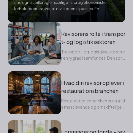
sine egne spilleregler, særlige risici og økonomiske
forhold, som kræver, at revisionen tilpasses. En
detailbutik har helt andre udfordringer end et
byggefirma, en e-handelsvirksomhed eller en forening.
Derfor er revisors rolle ikke...
Revisorens rolle i transpor
t- og logistiksektoren
Transport- og logistiksektoren e
r en rygrad i samfundet. Den sørg
er for, at varer...
Hvad din revisor oplever i
restaurationsbranchen
Restaurationsbranchen er en af d
e mest levende og omskiftelige b
rancher i Danmark. Den...
Foreninger og fonde – rev