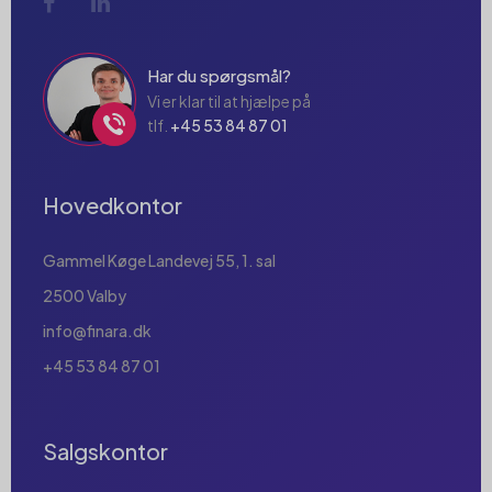
Har du spørgsmål?
Vi er klar til at hjælpe på
tlf.
+45 53 84 87 01
Hovedkontor
Gammel Køge Landevej 55, 1. sal
2500 Valby
info@finara.dk
+45 53 84 87 01
Salgskontor