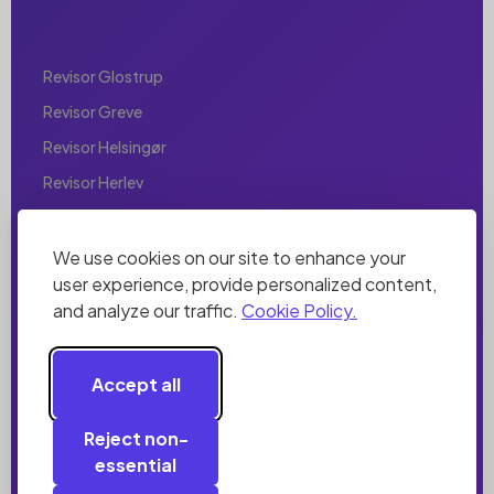
Revisor Glostrup
Revisor Greve
Revisor Helsingør
Revisor Herlev
Revisor Hillerød
Revisor Hjørring
We use cookies on our site to enhance your
user experience, provide personalized content,
Revisor Holbæk
and analyze our traffic.
Cookie Policy.
Revisor Holstebro
Revisor Horsens
Accept all
Revisor Hørsholm
Revisor Hvidovre
Reject non-
essential
Revisor Ishøj