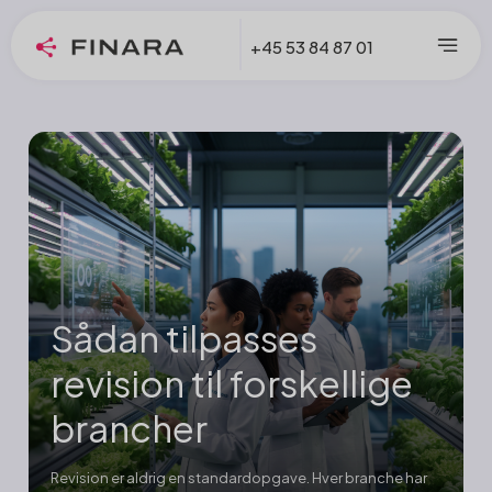
+45 53 84 87 01
Sådan tilpasses
revision til forskellige
brancher
Revision er aldrig en standardopgave. Hver branche har