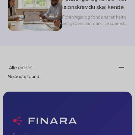
isionskrav du skal kende
Foreninger og fonde har en helt s
ærlig rolle i Danmark. De spænde
r fra...
Alle emner
No posts found.